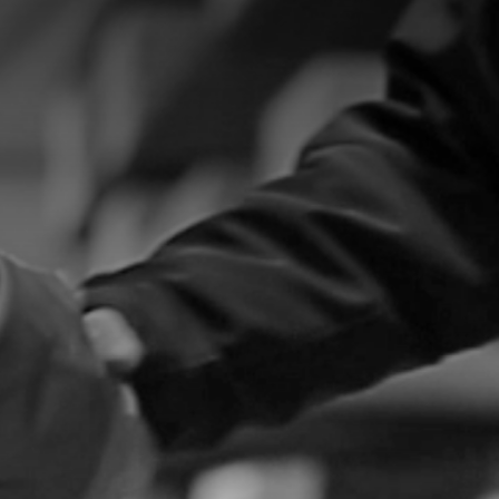
Pour toute question sur les techniques de stockage et les
systèmes de rayonnage, ou si vous souhaitez une offre
individuelle, n'hésitez pas à nous contacter.
Vente en Suisse:
Tel: +41 44 548 88 80
Email:
info@rayonnages-cantilever.
ch
Contacter maintenant!