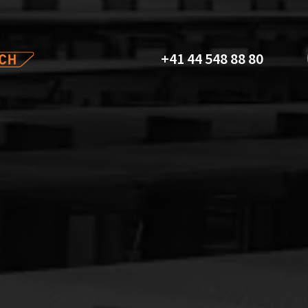
+41 44 548 88 80
es techniques
s de
haitez une
ez pas à nous