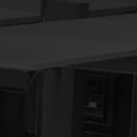
ntilever.
ch