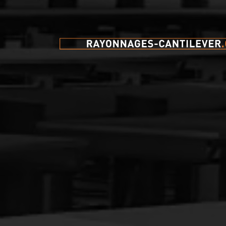
Pour toute question sur l
de stockage et les système
rayonnage, ou si vous sou
offre individuelle, n'hésit
contacter.