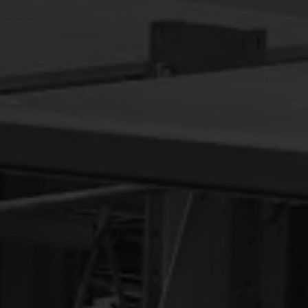
Vente en Suisse:
Tel: +41 44 548 88 80
Email:
info@rayonnages-ca
Contacter
maintenant!